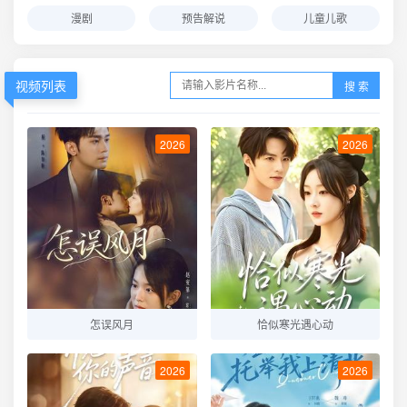
漫剧
预告解说
儿童儿歌
视频列表
搜 索
2026
2026
怎误风月
恰似寒光遇心动
2026
2026