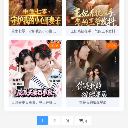
重生七零，守护我的小心肝妻子
王妃系统在手，气的王爷发抖
2026
2026
反派夫妻百事哀，今天在哪搞破坏
你是我的璀璨星辰
1
2
末页