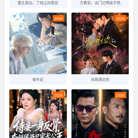
重生真仙，了结尘间恩怨
方教官，出门记得装不熟
2026
2026
候冬症
当我遇见你
2026
2026