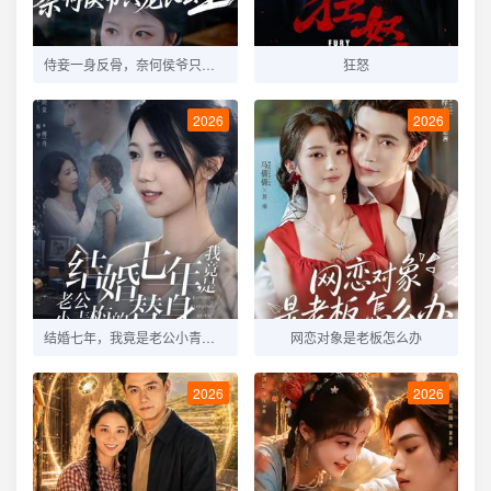
侍妾一身反骨，奈何侯爷只宠长公主
狂怒
2026
2026
结婚七年，我竟是老公小青梅的替身
网恋对象是老板怎么办
2026
2026