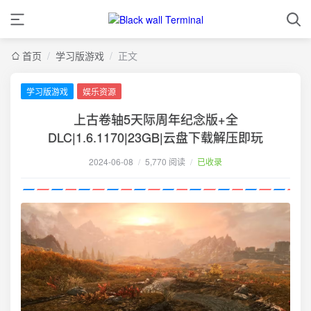
首页
/
学习版游戏
/
正文
学习版游戏
娱乐资源
上古卷轴5天际周年纪念版+全
DLC|1.6.1170|23GB|云盘下载解压即玩
2024-06-08
/
5,770 阅读
/
已收录