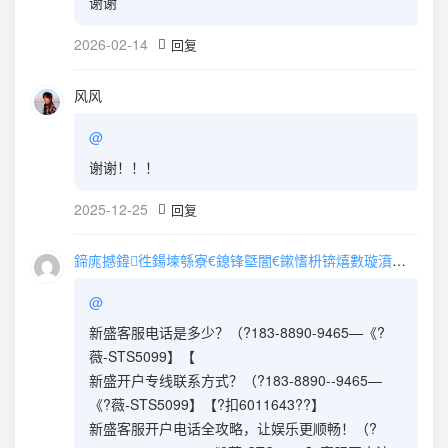
谢谢
2026-02-14
回复
风风
@
谢谢！！！
2025-12-25
回复
鍗庣撼鍏徃鍚堜綔寮€鎴锋墍闇€鏉愭枡锛熺數璇濆彿鐮?5587291507 寰俊STS5099
@
新盛客服电话是多少？（?183-8890-9465—《?
薇-STS5099】【
新盛开户专线联系方式？（?183-8890--9465—
《?薇-STS5099】【?扣6011643??】
新盛客服开户电话全攻略，让娱乐更顺畅！（?