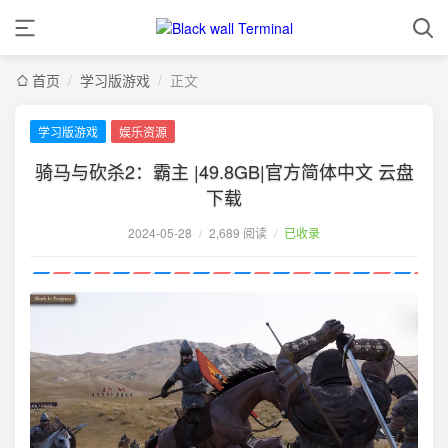
首页
/
学习版游戏
/
正文
学习版游戏
娱乐资源
骑马与砍杀2：霸主 |49.8GB|官方简体中文 云盘
下载
2024-05-28
/
2,689 阅读
/
已收录