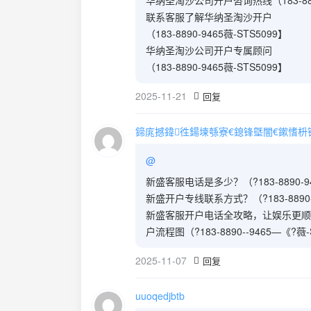
华纳圣淘沙公司开户咨询热线（183-8890
联系客服了解华纳圣淘沙开户
（183-8890-9465薇-STS5099】
华纳圣淘沙公司开户专属顾问
（183-8890-9465薇-STS5099】
2025-11-21
回复
鍗庣撼鍏徃鍚堜綔寮€鎴锋墍闇€鏉愭枡锛熺數
@
新盛客服电话是多少？（?183-8890-94
新盛开户专线联系方式？（?183-8890--
新盛客服开户电话全攻略，让娱乐更顺畅！（
户流程图（?183-8890--9465—《?薇-
2025-11-07
回复
uuoqedjbtb