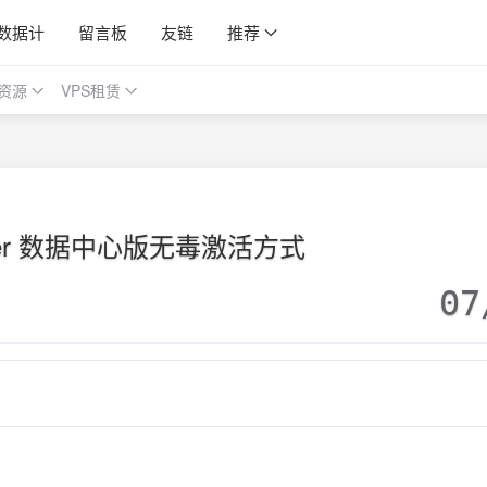
数据计
留言板
友链
推荐
资源
VPS租赁
rver 数据中心版无毒激活方式
07