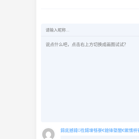
鍗庣撼鍏徃鍚堜綔寮€鎴锋墍闇€鏉愭枡锛熺數