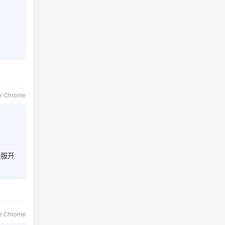
le Chrome
客服开
le Chrome