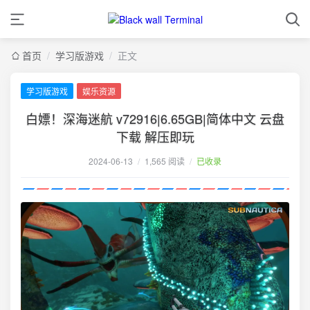
首页
/
学习版游戏
/
正文
学习版游戏
娱乐资源
白嫖！深海迷航 v72916|6.65GB|简体中文 云盘
下载 解压即玩
2024-06-13
/
1,565 阅读
/
已收录