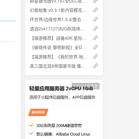
群星银河版v3.15+全DLC官方简体 解压即玩 免安装 云盘下载
幻兽帕鲁 v0.3.1新内容樱花岛 中文联机版 方简体中文 解压即玩 网盘下载
环世界/边缘世界1.5.4|整合DLC|740MB|简体中文 云盘下载 解压即玩
遗迹2v417127|82GB|简体中文.国语配音|全dlc|云盘下载 解压即玩
【端游推荐】战锤40K:星际战士2 中文版 云盘下载
《破晓传说 黎明新程》全DLC+预购特典 豪华中文版 免安装 解压即玩 云盘下载
【端游推荐】《我的世界:地下城》全DLC 豪华中文 终极版 免安装 云盘下载
真三国无双8帝国豪华版 集成DLCs 官方简体中文 云盘下载 解压即玩
1H1G一年免费