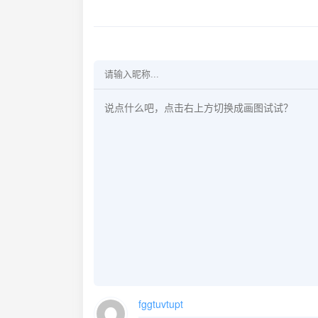
fggtuvtupt