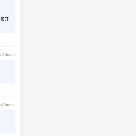
客服开
le Chrome
le Chrome