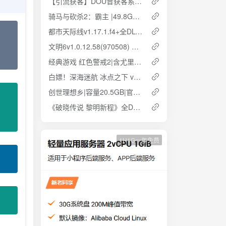
【引流获客】DOU音获客系统 自动批量私信/关注
骑马与砍杀2：霸主 |49.8GB|官方简体中文 云盘下载
都市天际线v1.17.1.f4+全DLC+66个模组MOD 云盘下载 解压即玩
文明6v1.0.12.58(970508) 中文版 全DLC 云盘下载 解压即玩
经典游戏 红色警戒2|含尤里的复仇|3.8GB|w10兼容|云盘下载 解压即玩
白嫖！深海迷航 冰点之下 v49700|8GB|官方简体中文|云盘下载 解压即玩
创世理想乡|容量20.5GB|官方简体中文 解压即玩 网盘下载
《破晓传说 黎明新程》全DLC+预购特典 豪华中文版 免安装 解压即玩 云盘下载
1H1G一年免费