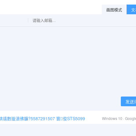
画图模式
文
发送
璇濆彿鐮?5587291507 寰俊STS5099
Windows 10 · Goog