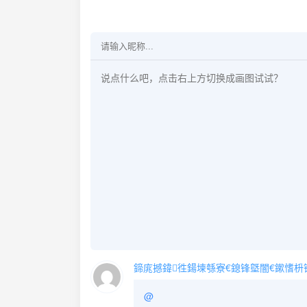
鍗庣撼鍏徃鍚堜綔寮€鎴锋墍闇€鏉愭枡锛熺數
@