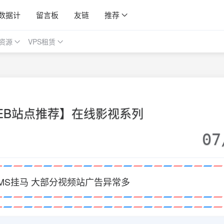
数据计
留言板
友链
推荐
资源
VPS租赁
EB站点推荐】在线影视系列
07
CMS挂马 大部分视频站广告异常多