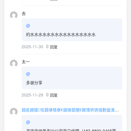
去
@
的水水水水水水水水水水水水水水水水
2025-11-30
回复
太一
@
多谢分享
2025-11-29
回复
鍗庣撼鍏徃鍚堜綔寮€鎴锋墍闇€鏉愭枡锛熺數璇濆彿鐮?5587291507 寰俊STS5099
@
寻找华纳圣淘沙公司开户代理（183-8890-9465薇-