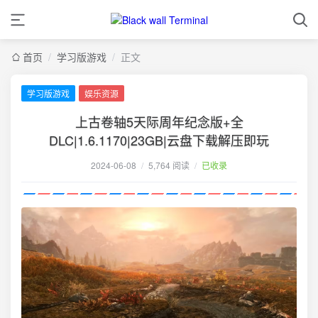
首页
/
学习版游戏
/
正文
学习版游戏
娱乐资源
上古卷轴5天际周年纪念版+全
DLC|1.6.1170|23GB|云盘下载解压即玩
2024-06-08
/
5,764 阅读
/
已收录