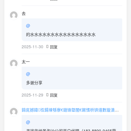
去
@
的水水水水水水水水水水水水水水水水
2025-11-30
回复
太一
@
多谢分享
2025-11-29
回复
鍗庣撼鍏徃鍚堜綔寮€鎴锋墍闇€鏉愭枡锛熺數璇濆彿鐮?5587291507 寰俊STS5099
@
寻找华纳圣淘沙公司开户代理（183-8890-9465薇-