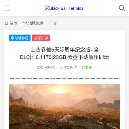
首页
/
学习版游戏
/
正文
学习版游戏
娱乐资源
上古卷轴5天际周年纪念版+全
DLC|1.6.1170|23GB|云盘下载解压即玩
2024-06-08
/
5,762 阅读
/
已收录